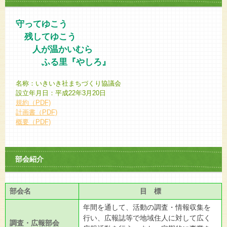
守ってゆこう
残してゆこう
人が温かいむら
ふる里『やしろ』
名称：いきいき社まちづくり協議会
設立年月日：平成22年3月20日
規約（PDF)
計画書（PDF)
概要（PDF)
部会紹介
部会名
目 標
年間を通して、活動の調査・情報収集を
行い、広報誌等で地域住人に対して広く
調査・広報部会