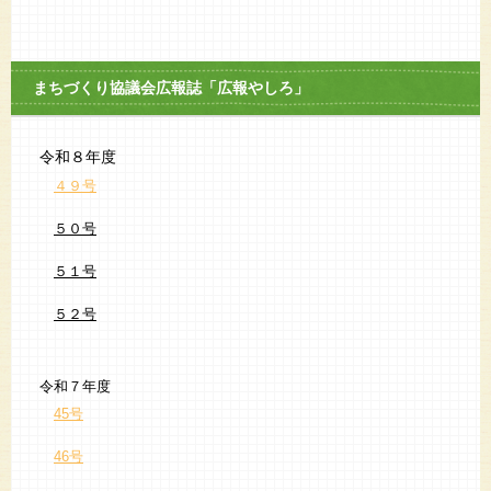
まちづくり協議会広報誌「広報やしろ」
令和８年度
４９号
５０号
５１号
５２号
令和７年度
45号
46号