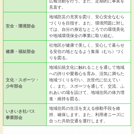
広報活動を行う。また、定期的に事業を
見直す。
地域防災の充実を図り、安心安全なむら
づくりを目指す。また、環境問題に対し
安全・環境部会
ては、自分の身近なところでの環境美化
や地域環境保全の事業に取り組む。
社地区が健康で美しく、安心して暮らせ
健康・福祉部会
る安住の地となるよう集落（むら）づく
りを図る。
地域伝統文化に触れることを通して地域
への誇りや愛着心を育み、活気に満ちた
文化・スポーツ・
地域づくりを行い、次世代に伝えてい
少年部会
く。また、スポーツを通して、交流、ふ
れあいの場を設けて、地域住民の体力増
進・維持を図る。
地域住民の生活を支える移動手段を維
いきいき社バス
持、確保します。また、利用者ニーズに
事業部会
合った共助交通を運行します。