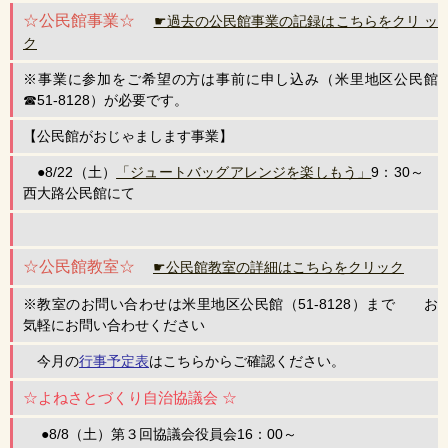
☆公民館事業☆
☛過去の公民館事業の記録はこちらをクリ ッ
ク
※事業に参加をご希望の方は事前に申し込み（米里地区公民館
☎51-8128）が必要です。
【公民館がおじゃまします事業】
●8/22（土）
「ジュートバッグアレンジを楽しもう」
9：30～
西大路公民館にて
☆公民館教室☆
☛公民館教室の詳細はこちらをクリック
※教室のお問い合わせは米里地区公民館（51-8128）まで お
気軽にお問い合わせください
今月の
行事予定表
はこちらからご確認ください。
☆よねさとづくり自治協議会 ☆
●8/8（土）第３回協議会役員会16：00～