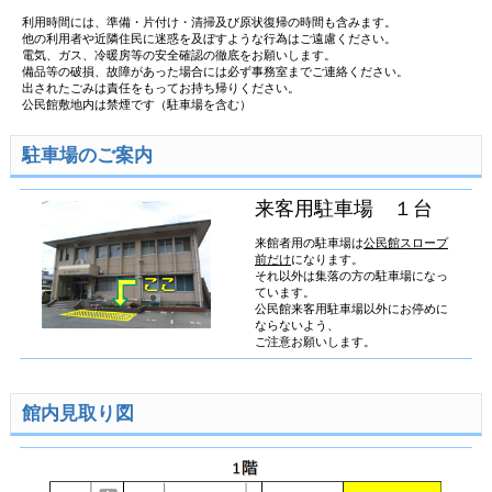
利用時間には、準備・片付け・清掃及び原状復帰の時間も含みます。
他の利用者や近隣住民に迷惑を及ぼすような行為はご遠慮ください。
電気、ガス、冷暖房等の安全確認の徹底をお願いします。
備品等の破損、故障があった場合には必ず事務室までご連絡ください。
出されたごみは責任をもってお持ち帰りください。
公民館敷地内は禁煙です（駐車場を含む）
駐車場のご案内
来客用駐車場 １台
来館者用の駐車場は
公民館スロープ
前だけ
になります。
それ以外は集落の方の駐車場になっ
ています。
公民館来客用駐車場以外にお停めに
ならないよう、
ご注意お願いします。
館内見取り図