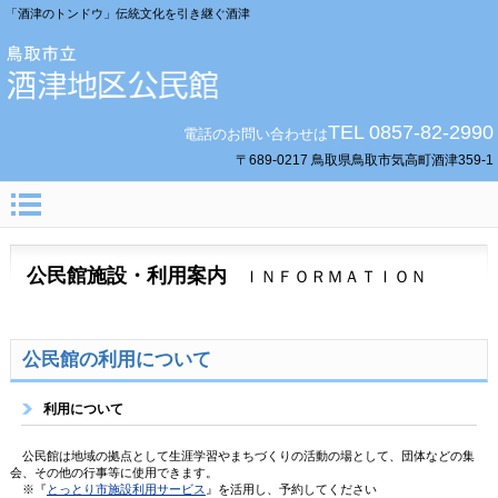
「酒津のトンドウ」伝統文化を引き継ぐ酒津
TEL 0857-82-2990
電話のお問い合わせは
〒689-0217 鳥取県鳥取市気高町酒津359-1
公民館施設・利用案内
ＩＮＦＯＲＭＡＴＩＯＮ
公民館の利用について
利用について
公民館は地域の拠点として生涯学習やまちづくりの活動の場として、団体などの集
会、その他の行事等に使用できます。
※『
とっとり市施設利用サービス
』を活用し、予約してください