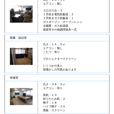
エアコン：無し
２口ガス台：３
１升炊き電気炊飯器：２
２升炊きガス炊飯器：１
ガスオーブン・オーブンレンジ
冷蔵庫・ガス給湯器
蒸器等その他調理道具一式
図書・談話室
広さ：１４．５㎡
エアコン：無し
こたつ：有り
プロジェクタースクリーン
いくつかの本と
昔懐かしの写真があります
研修室
広さ：３８．５㎡
エアコン：有り
長机：１０
折りたたみ机：２
椅子：１８
パイプ椅子：２０
黒板・スクリーン