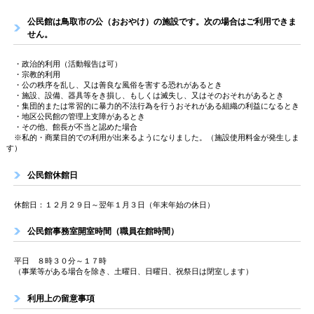
公民館は鳥取市の公（おおやけ）の施設です。次の場合はご利用できま
せん。
・政治的利用（活動報告は可）
・宗教的利用
・公の秩序を乱し、又は善良な風俗を害する恐れがあるとき
・施設、設備、器具等をき損し、もしくは滅失し、又はそのおそれがあるとき
・集団的または常習的に暴力的不法行為を行うおそれがある組織の利益になるとき
・地区公民館の管理上支障があるとき
・その他、館長が不当と認めた場合
※私的・商業目的での利用が出来るようになりました。（施設使用料金が発生しま
す）
公民館休館日
休館日：１２月２９日～翌年１月３日（年末年始の休日）
公民館事務室開室時間（職員在館時間）
平日 ８時３０分～１７時
（事業等がある場合を除き、土曜日、日曜日、祝祭日は閉室します）
利用上の留意事項