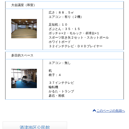
大会議室（和室）
広さ：８８．５㎡
エアコン：有り（２機）
足短机：１０
ざぶとん：３５・１５
ボッチャ×２・モルック・卓球台×１
スポーツ吹き矢２セット・スカットボール
ホワイトボード
３２インチテレビ・ＤＶＤプレイヤー
多目的スペース
エアコン：無し
机
椅子：４
３７インチテレビ
輪転機
かるた・トランプ
碁石・将棋
このページの先頭へ
酒津地区公民館