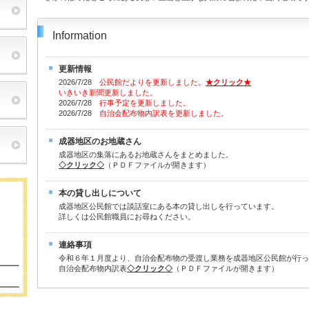
Information
更新情報
2026/7/28
公民館だよりを更新しました。
★
クリック★
20
いきいき新聞更新しました。
2026/7/28
行事予定を更新しました。
2026/7/28
自治会配布物内訳表を更新しました。
成器地区のお地蔵さん
成器地区の集落にあるお地蔵さんをまとめました。
◇クリック◇
（ＰＤＦファイルが開きます）
本の貸し出しについて
成器地区公民館では談話室にある本の貸し出しを行っています。
詳しくは公民館職員にお尋ねください。
連絡事項
令和６年１月度より、自治会配布物の受渡し業務を成器地区公民館が行っ
自治会配布物内訳表
◇クリック◇
（ＰＤＦファイルが開きます）