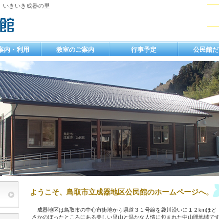
 いきいき成器の里
案内・利用
教室のご案内
行事予定
公民館だ
ようこそ、鳥取市立成器地区公民館のホームページへ。
成器地区は鳥取市の中心市街地から県道３１号線を袋川沿いに１２kmほど
さかのぼったところにある美しい里山と温かな人情に包まれた中山間地域で