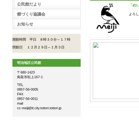
公民館だより
「め
郷づくり協議会
よろし
お知らせ
開館時間 平日 ８時３０分～１７時
閉館日 １２月２９日～１月３日
明治地区公民館
〒680-1423
鳥取市松上167-1
TEL
0857-56-0005
FAX
0857-56-0011
mail
cc-meiji@it.city.tottori.tottori.jp