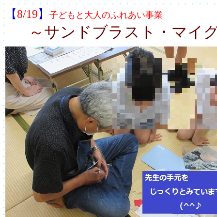
【
8/19
】
子どもと大人のふれあい事業
～
サンドブラスト・マイ