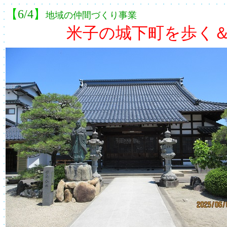
【
6/4
】
地域の仲間づくり事業
米子の城下町を歩く