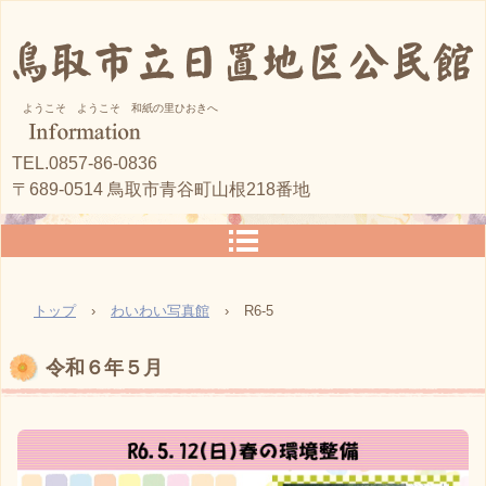
ようこそ ようこそ 和紙の里ひおきへ
TEL.0857-86-0836
〒689-0514 鳥取市青谷町山根218番地
トップ
›
わいわい写真館
›
R6-5
令和６年５月