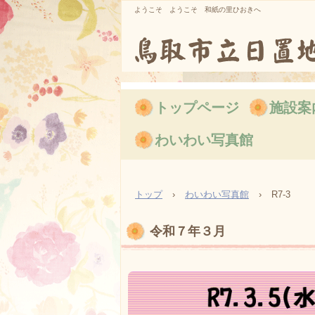
ようこそ ようこそ 和紙の里ひおきへ
トップページ
施設案
わいわい写真館
トップ
›
わいわい写真館
›
R7-3
令和７年３月