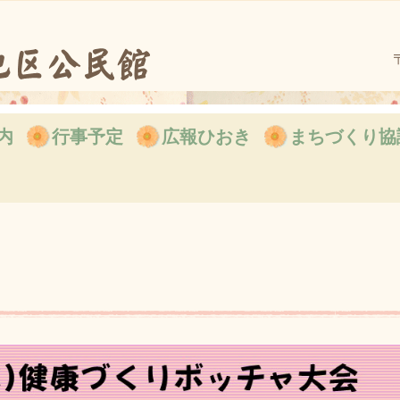
内
行事予定
広報ひおき
まちづくり協